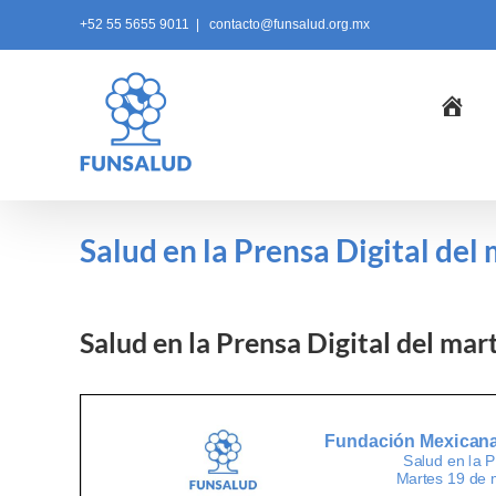
Skip
+52 55 5655 9011
|
contacto@funsalud.org.mx
to
content
Ini
Salud en la Prensa Digital de
Salud en la Prensa Digital del ma