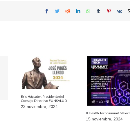
Facebook
Twitter
Reddit
LinkedIn
WhatsApp
Tumblr
Pinterest
Vk
Eric Hágsater, Presidente del
Consejo Directivo FUNSALUD
23 noviembre, 2024
y
II Health Tech Summit Méxic
15 noviembre, 2024