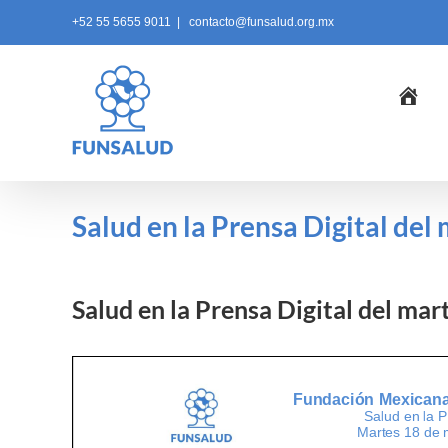
Skip
+52 55 5655 9011
|
contacto@funsalud.org.mx
to
content
Ini
Salud en la Prensa Digital de
Salud en la Prensa Digital del ma