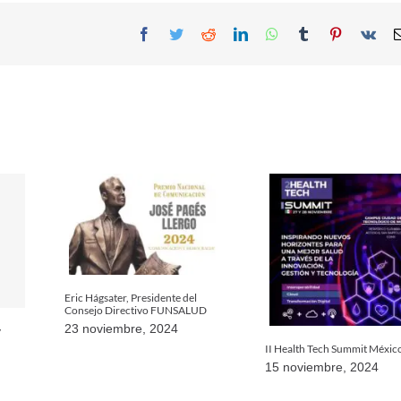
Facebook
Twitter
Reddit
LinkedIn
WhatsApp
Tumblr
Pinterest
Vk
Eric Hágsater, Presidente del
Consejo Directivo FUNSALUD
23 noviembre, 2024
y
II Health Tech Summit Méxic
15 noviembre, 2024