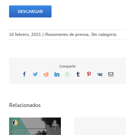
DESCARGAR
16 febrero, 2021
|
Resúmenes de prensa
,
Sin categoría
Compartir
Facebook
Twitter
Reddit
LinkedIn
WhatsApp
Tumblr
Pinterest
Vk
Email
Relacionados