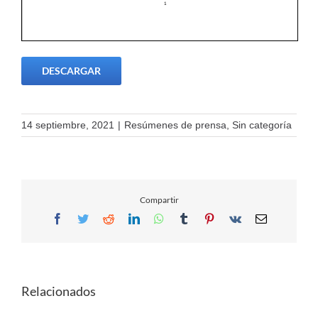
DESCARGAR
14 septiembre, 2021
|
Resúmenes de prensa
,
Sin categoría
Compartir
Facebook
Twitter
Reddit
LinkedIn
WhatsApp
Tumblr
Pinterest
Vk
Email
Relacionados