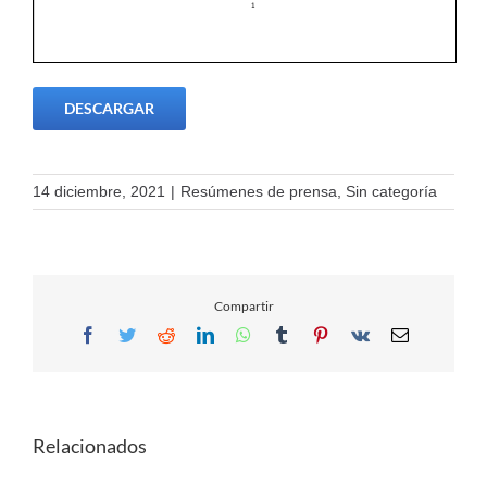
DESCARGAR
14 diciembre, 2021
|
Resúmenes de prensa
,
Sin categoría
Compartir
Facebook
Twitter
Reddit
LinkedIn
WhatsApp
Tumblr
Pinterest
Vk
Email
Relacionados