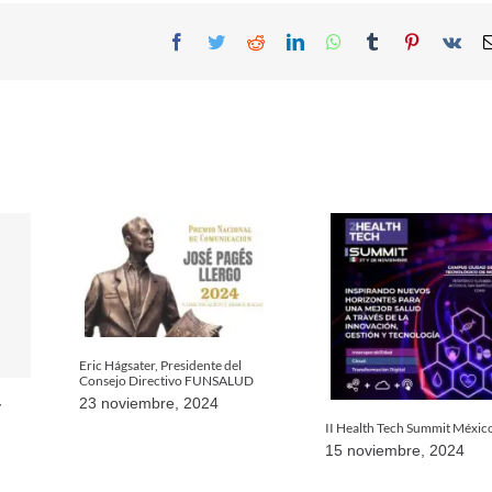
Facebook
Twitter
Reddit
LinkedIn
WhatsApp
Tumblr
Pinterest
Vk
Eric Hágsater, Presidente del
Consejo Directivo FUNSALUD
23 noviembre, 2024
y
II Health Tech Summit Méxic
15 noviembre, 2024