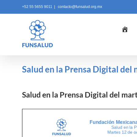
Skip
+52 55 5655 9011
|
contacto@funsalud.org.mx
to
content
Ini
Salud en la Prensa Digital del
Salud en la Prensa Digital del ma