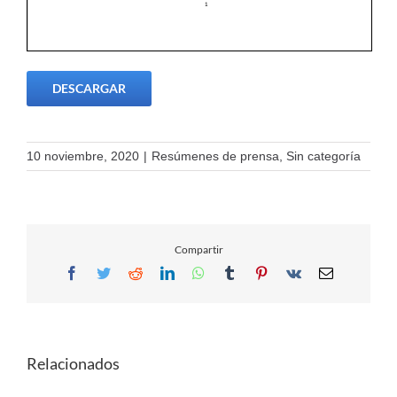
DESCARGAR
10 noviembre, 2020
|
Resúmenes de prensa
,
Sin categoría
Compartir
Facebook
Twitter
Reddit
LinkedIn
WhatsApp
Tumblr
Pinterest
Vk
Email
Relacionados