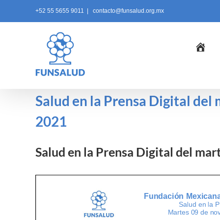
Skip
+52 55 5655 9011
|
contacto@funsalud.org.mx
to
content
Ini
Salud en la Prensa Digital de
2021
Salud en la Prensa Digital del ma