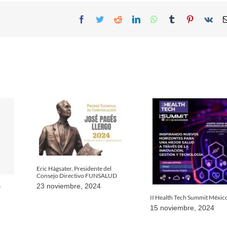
Facebook
Twitter
Reddit
LinkedIn
WhatsApp
Tumblr
Pinterest
Vk
Eric Hágsater, Presidente del
Consejo Directivo FUNSALUD
23 noviembre, 2024
y
II Health Tech Summit Méxic
15 noviembre, 2024