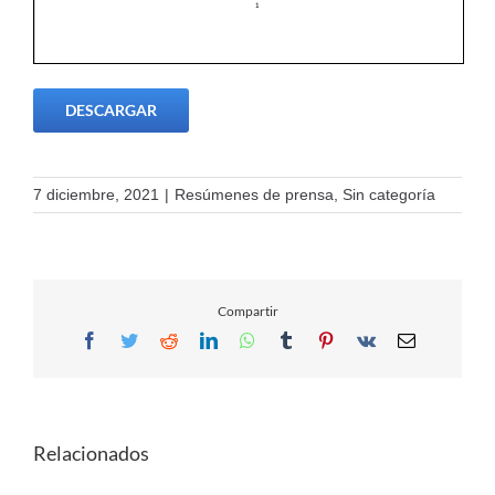
DESCARGAR
7 diciembre, 2021
|
Resúmenes de prensa
,
Sin categoría
Compartir
Facebook
Twitter
Reddit
LinkedIn
WhatsApp
Tumblr
Pinterest
Vk
Email
Relacionados