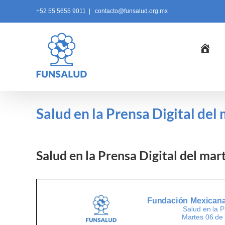
Skip
+52 55 5655 9011
|
contacto@funsalud.org.mx
to
content
Ini
Salud en la Prensa Digital del
Salud en la Prensa Digital del mar