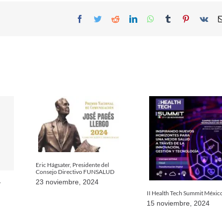
Facebook
Twitter
Reddit
LinkedIn
WhatsApp
Tumblr
Pinterest
Vk
Eric Hágsater, Presidente del
Consejo Directivo FUNSALUD
23 noviembre, 2024
y
II Health Tech Summit Méxic
15 noviembre, 2024