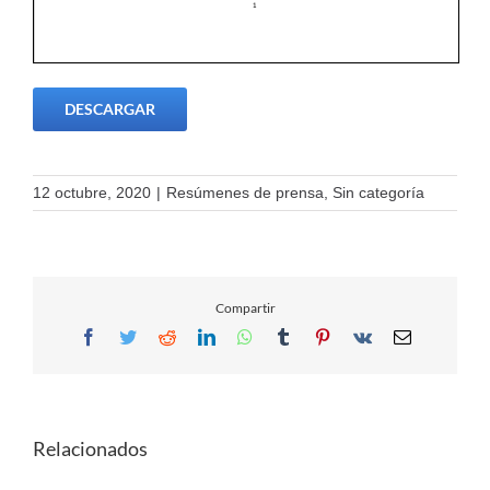
DESCARGAR
12 octubre, 2020
|
Resúmenes de prensa
,
Sin categoría
Compartir
Facebook
Twitter
Reddit
LinkedIn
WhatsApp
Tumblr
Pinterest
Vk
Email
Relacionados