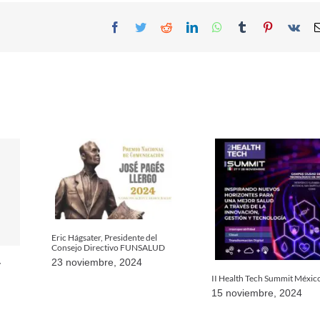
Facebook
Twitter
Reddit
LinkedIn
WhatsApp
Tumblr
Pinterest
Vk
Eric Hágsater, Presidente del
Consejo Directivo FUNSALUD
23 noviembre, 2024
y
II Health Tech Summit Méxic
15 noviembre, 2024