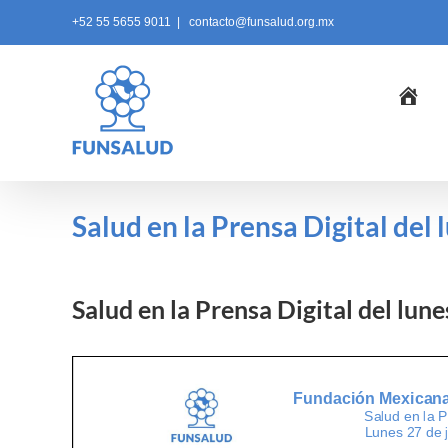
Skip
+52 55 5655 9011
|
contacto@funsalud.org.mx
to
content
Ini
Salud en la Prensa Digital del 
Salud en la Prensa Digital del lun