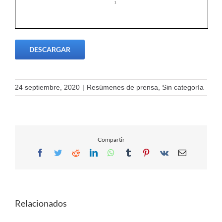
DESCARGAR
24 septiembre, 2020
|
Resúmenes de prensa
,
Sin categoría
Compartir
Facebook
Twitter
Reddit
LinkedIn
WhatsApp
Tumblr
Pinterest
Vk
Email
Relacionados