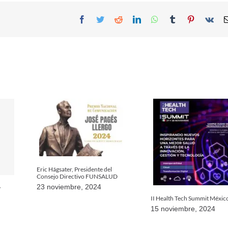
Facebook
Twitter
Reddit
LinkedIn
WhatsApp
Tumblr
Pinterest
Vk
Eric Hágsater, Presidente del
Consejo Directivo FUNSALUD
23 noviembre, 2024
y
II Health Tech Summit Méxic
15 noviembre, 2024