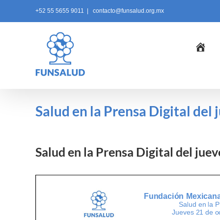
Skip
+52 55 5655 9011
|
contacto@funsalud.org.mx
to
content
Ini
Salud en la Prensa Digital del
Salud en la Prensa Digital del jue