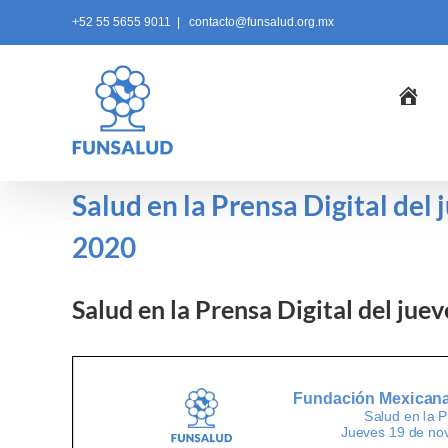
Skip
+52 55 5655 9011
|
contacto@funsalud.org.mx
to
content
Ini
Salud en la Prensa Digital del
2020
Salud en la Prensa Digital del ju