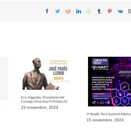
Facebook
Twitter
Reddit
LinkedIn
WhatsApp
Tumblr
Pinterest
Vk
Eric Hágsater, Presidente del
Consejo Directivo FUNSALUD
23 noviembre, 2024
y
II Health Tech Summit Méxic
15 noviembre, 2024