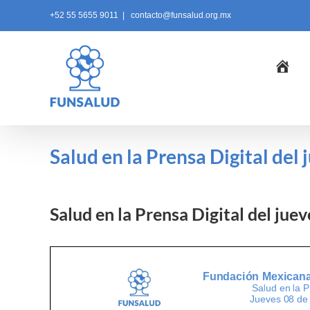
Skip
+52 55 5655 9011
|
contacto@funsalud.org.mx
to
content
Ini
Salud en la Prensa Digital del 
Salud en la Prensa Digital del jue