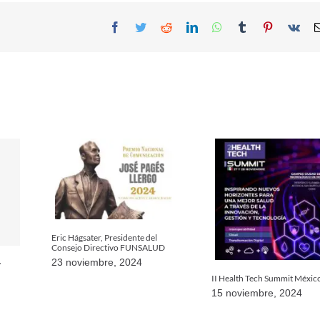
Facebook
Twitter
Reddit
LinkedIn
WhatsApp
Tumblr
Pinterest
Vk
Eric Hágsater, Presidente del
Consejo Directivo FUNSALUD
23 noviembre, 2024
y
II Health Tech Summit Méxic
15 noviembre, 2024