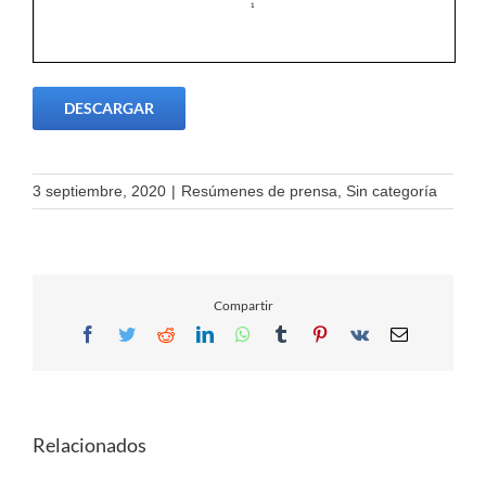
DESCARGAR
3 septiembre, 2020
|
Resúmenes de prensa
,
Sin categoría
Compartir
Facebook
Twitter
Reddit
LinkedIn
WhatsApp
Tumblr
Pinterest
Vk
Email
Relacionados