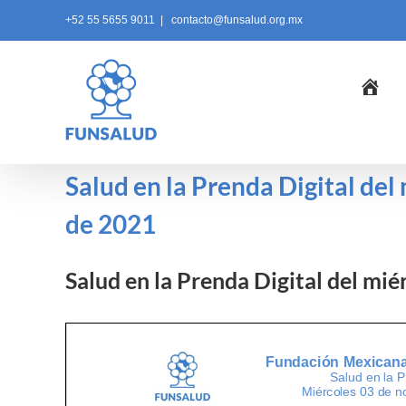
Skip
+52 55 5655 9011
|
contacto@funsalud.org.mx
to
content
Ini
Salud en la Prenda Digital de
de 2021
Salud en la Prenda Digital del mi