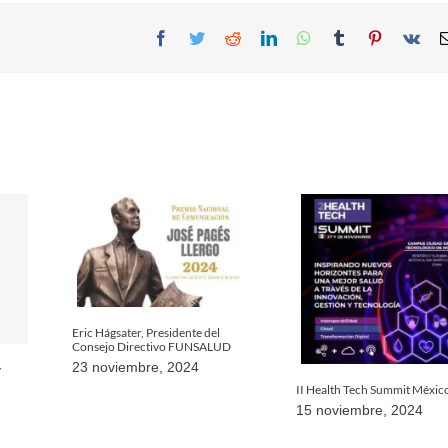
Facebook
Twitter
Reddit
LinkedIn
WhatsApp
Tumblr
Pinterest
Vk
Eric Hágsater, Presidente del
Consejo Directivo FUNSALUD
23 noviembre, 2024
y
II Health Tech Summit Méxic
15 noviembre, 2024