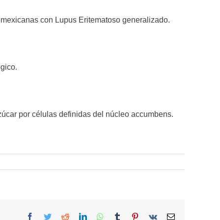
tes mexicanas con Lupus Eritematoso generalizado.
gico.
azúcar por células definidas del núcleo accumbens.
Facebook
Twitter
Reddit
LinkedIn
WhatsApp
Tumblr
Pinterest
Vk
Email