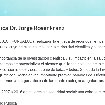
dica Dr. Jorge Rosenkranz
 A.C. (FUNSALUD), realizaron la entrega de reconocimientos a 
ranz. cuya premisa es impulsar la curiosidad científica y busca
tancia de la investigación científica y su impacto en la salud
demás de potencializar el alcance que tienen este tipo de inici
co, siempre es y será trabajo de todas y todos. Sin duda la Inve
unto con Roche en tan importante premio”, palabras de Hécto
icitamos a los ganadores de las cuatro categorías galardon
007 a 2016 en mujeres sin seguridad social: una cohorte retr
lud Pública