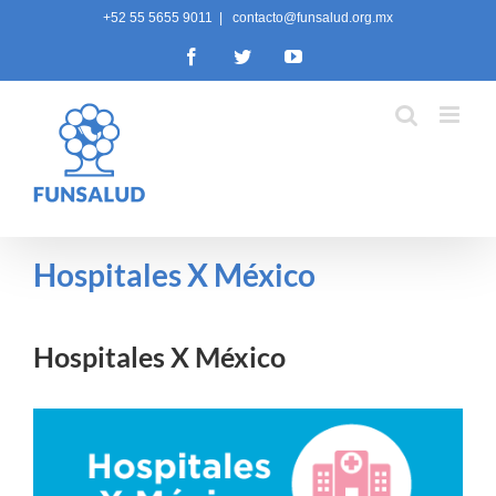
Skip
+52 55 5655 9011
|
contacto@funsalud.org.mx
to
Facebook
Twitter
YouTube
content
Hospitales X México
Hospitales X México