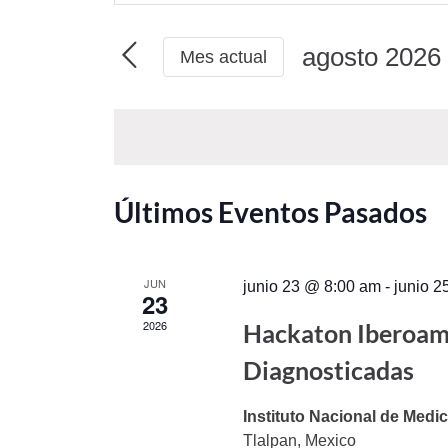
y
palabra
navegació
clave.
agosto 2026
de
Mes actual
Busca
vistas
Seleccionar
Eventos
de
para
fecha.
Eventos
la
palabra
clave.
Últimos Eventos Pasados
JUN
junio 23 @ 8:00 am
-
junio 
23
2026
Hackaton Iberoam
Diagnosticadas
Instituto Nacional de Med
Tlalpan, Mexico