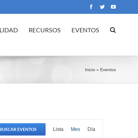
Facebook
Twitter
YouTube
LIDAD
RECURSOS
EVENTOS
Inicio
»
Eventos
Navegación
BUSCAR EVENTOS
Lista
Mes
Día
de