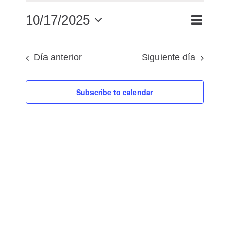
Navega
10/17/2025
Búsqued
Día
Buscar
de
y
Seleccionar
vistas
navegac
fecha.
Día anterior
Siguiente día
de
de
Evento
vistas
de
Subscribe to calendar
Eventos