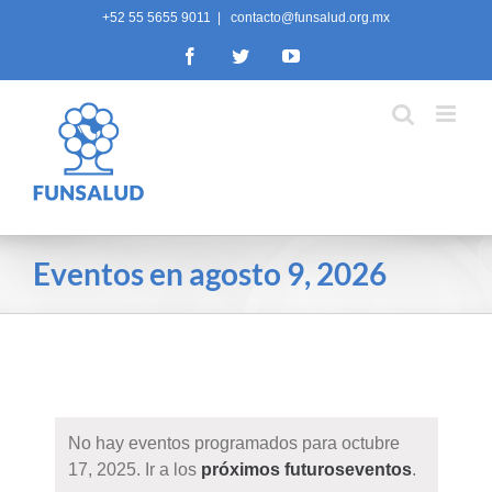
Skip
+52 55 5655 9011
|
contacto@funsalud.org.mx
to
Facebook
Twitter
YouTube
content
Eventos en agosto 9, 2026
No hay eventos programados para octubre
17, 2025. Ir a los
próximos futuroseventos
.