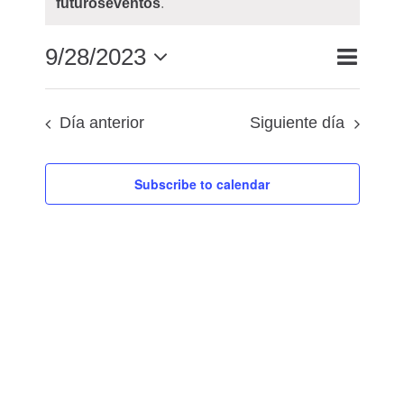
futuroseventos
.
Navega
9/28/2023
Búsqued
Día
Buscar
de
y
Seleccionar
vistas
navegac
fecha.
Día anterior
Siguiente día
de
de
Evento
vistas
de
Subscribe to calendar
Eventos