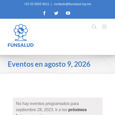
Skip
+52 55 5655 9011
|
contacto@funsalud.org.mx
to
Facebook
Twitter
YouTube
content
Eventos en agosto 9, 2026
No hay eventos programados para
septiembre 28, 2023. Ir a los
próximos