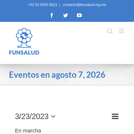
Skip
+52 55 5655 9011
|
contacto@funsalud.org.mx
to
Facebook
Twitter
YouTube
content
Eventos en agosto 7, 2026
Navega
3/23/2023
Búsqued
Día
Buscar
de
y
Seleccionar
En marcha
vistas