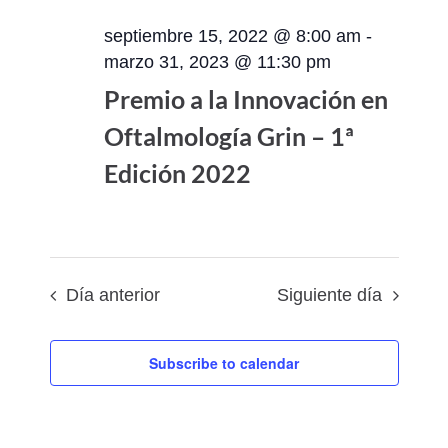
navegac
fecha.
de
de
septiembre 15, 2022 @ 8:00 am
-
Evento
vistas
marzo 31, 2023 @ 11:30 pm
de
Premio a la Innovación en
Eventos
Oftalmología Grin – 1ª
Edición 2022
Día anterior
Siguiente día
Subscribe to calendar