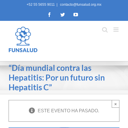
Skip
+52 55 5655 9011
|
contacto@funsalud.org.mx
to
Facebook
Twitter
YouTube
content
“Día mundial contra las
Hepatitis: Por un futuro sin
Hepatitis C”
×
ESTE EVENTO HA PASADO.