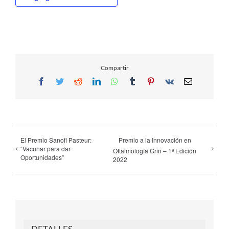
Compartir
Facebook
Twitter
Reddit
LinkedIn
WhatsApp
Tumblr
Pinterest
Vk
Email
El Premio Sanofi Pasteur:
Premio a la Innovación en
“Vacunar para dar
Oftalmología Grin – 1ª Edición
Oportunidades”
2022