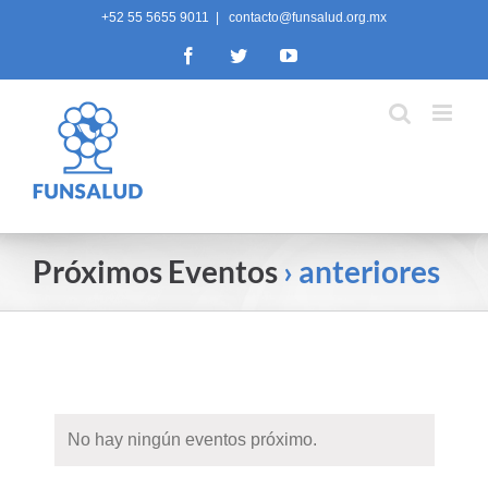
Skip
+52 55 5655 9011
|
contacto@funsalud.org.mx
to
Facebook
Twitter
YouTube
content
Próximos Eventos
› anteriores
No hay ningún eventos próximo.