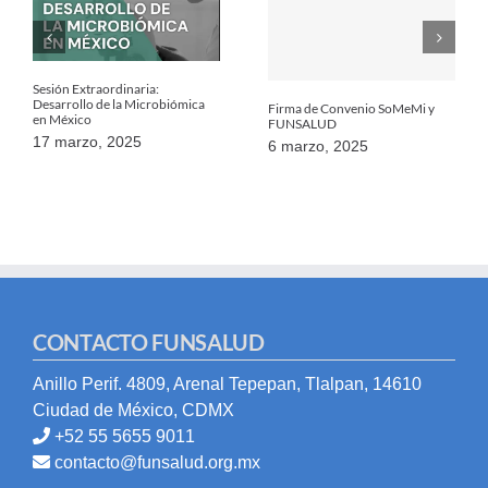
Sesión Extraordinaria:
Desarrollo de la Microbiómica
Firma de Convenio SoMeMi y
en México
FUNSALUD
17 marzo, 2025
6 marzo, 2025
CONTACTO FUNSALUD
Anillo Perif. 4809, Arenal Tepepan, Tlalpan, 14610
Ciudad de México, CDMX
+52 55 5655 9011
contacto@funsalud.org.mx