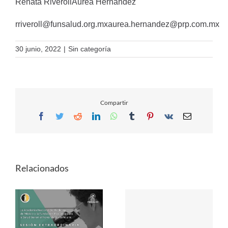
Renata RiverollAurea Hernández
rriveroll@funsalud.org.mxaurea.hernandez@prp.com.mx
30 junio, 2022
|
Sin categoría
Compartir
Facebook
Twitter
Reddit
LinkedIn
WhatsApp
Tumblr
Pinterest
Vk
Email
Relacionados