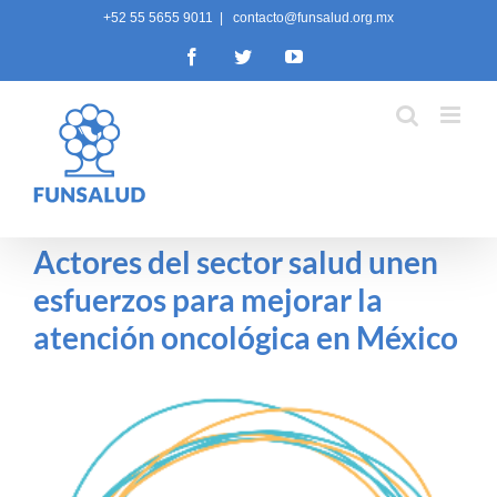
Skip
+52 55 5655 9011
|
contacto@funsalud.org.mx
to
Facebook
Twitter
YouTube
content
Actores del sector salud unen
esfuerzos para mejorar la
atención oncológica en México
View
Larger
Image