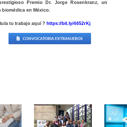
Rosenkranz
prestigioso Premio Dr. Jorge Rosenkranz, un
n biomédica en México.
ula tu trabajo aquí ?
https://bit.ly/4652rKj
CONVOCATORIA EXTRANJEROS