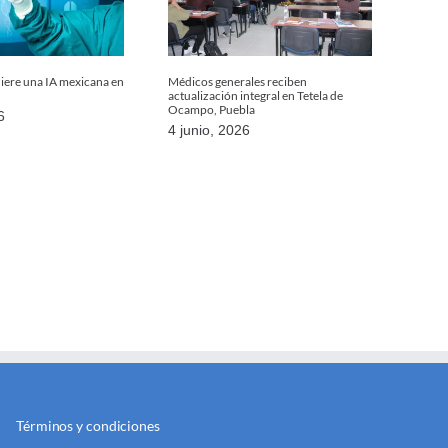
uiere una IA mexicana en
Médicos generales reciben
actualización integral en Tetela de
Ocampo, Puebla
6
4 junio, 2026
Términos y condiciones