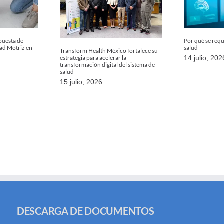
uesta de
Por qué se req
dad Motriz en
salud
Transform Health México fortalece su
estrategia para acelerar la
14 julio, 202
transformación digital del sistema de
salud
15 julio, 2026
DESCARGA DE DOCUMENTOS