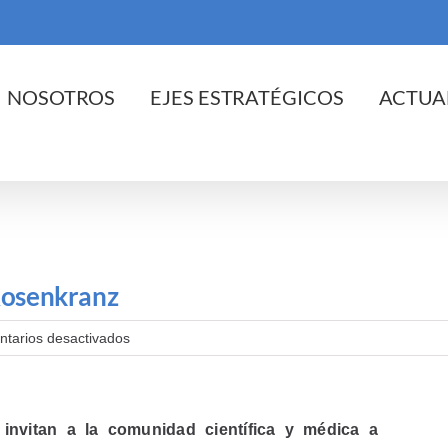
cio
NOSOTROS
EJES ESTRATÉGICOS
ACTUA
 Rosenkranz
en
tarios desactivados
41ª
edición
del
Premio
Dr.
nvitan a la comunidad científica y médica a
Jorge