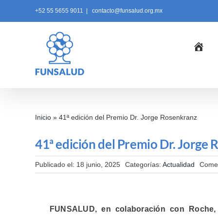
Skip
+52 55 5655 9011
|
contacto@funsalud.org.mx
to
content
Ini
Inicio
»
41ª edición del Premio Dr. Jorge Rosenkranz
41ª edición del Premio Dr. Jorge
Publicado el: 18 junio, 2025
Categorías:
Actualidad
Comen
FUNSALUD, en colaboración con Roche, i