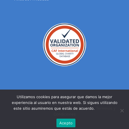
Utilizamos cookies para asegurar que damos la mejor
experiencia al usuario en nuestra web. Si sigues utilizando
© DERECHOS RESERVADOS FUNDACION MEXICANA PARA LA
este sitio asumiremos que estás de acuerdo.
Términos y
SALUD A.C. 2023 |
AVISO DE PRIVACIDAD
Condiciones
Facebook
Twitter
YouTube
Acepto