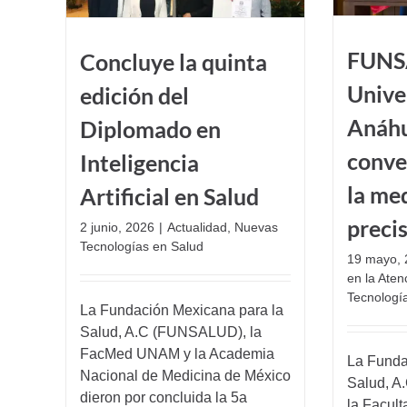
FUNS
Concluye la quinta
Unive
edición del
Anáhu
Diplomado en
conve
Inteligencia
la me
Artificial en Salud
preci
2 junio, 2026
|
Actualidad
,
Nuevas
Tecnologías en Salud
19 mayo, 
en la Ate
Tecnologí
La Fundación Mexicana para la
Salud, A.C (FUNSALUD), la
FacMed UNAM y la Academia
La Funda
Nacional de Medicina de México
Salud, A
dieron por concluida la 5a
la Facult