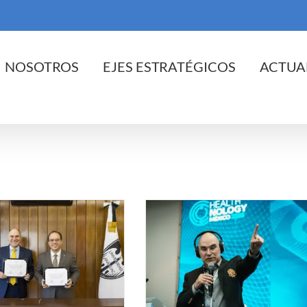
cio
NOSOTROS
EJES ESTRATÉGICOS
ACTUA
dicina de precisión: la apuesta de
SALUD para transformar el sistema
sanitario en México