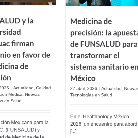
ALUD y la
Medicina de
rsidad
precisión: la apuest
ac firman
de FUNSALUD para
nio en favor de
transformar el
dicina de
sistema sanitario e
sión
México
2026
|
Actualidad
,
Calidad
27 abril, 2026
|
Actualidad
,
Nueva
nción Médica
,
Nuevas
Tecnologías en Salud
as en Salud
En el Healthnology México
ción Mexicana para la
2026, un encuentro para abord
.C. (FUNSALUD) y
[...]
ad de Medicina de la