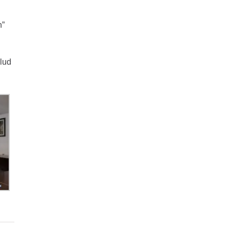
n”
alud