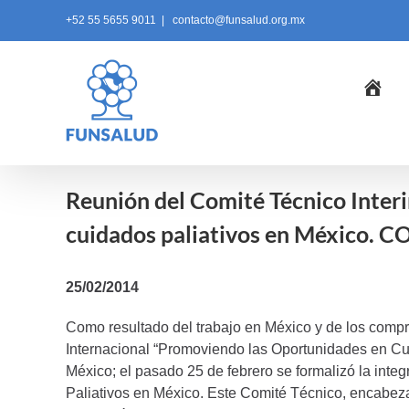
Skip
+52 55 5655 9011
|
contacto@funsalud.org.mx
to
content
Ini
Reunión del Comité Técnico Interin
cuidados paliativos en México. C
25/02/2014
Como resultado del trabajo en México y de los compr
Internacional “Promoviendo las Oportunidades en Cui
México; el pasado 25 de febrero se formalizó la inte
Paliativos en México. Este Comité Técnico, encabez