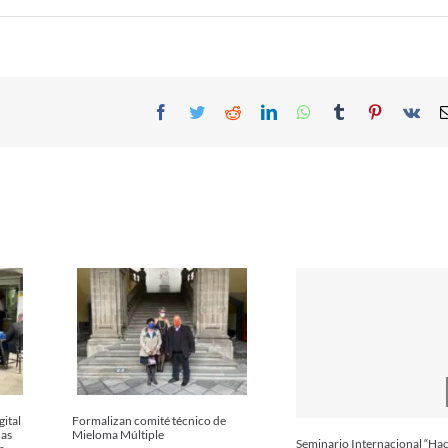
Facebook
Twitter
Reddit
LinkedIn
WhatsApp
Tumblr
Pinterest
Vk
gital
Formalizan comité técnico de
das
Mieloma Múltiple
Seminario Internacional “Hac