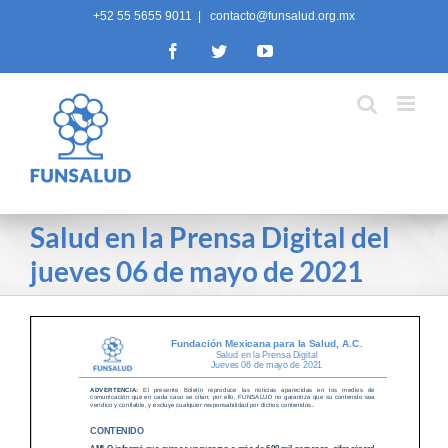
Skip
+52 55 5655 9011
|
contacto@funsalud.org.mx
to
Facebook
Twitter
YouTube
content
Salud en la Prensa Digital del
jueves 06 de mayo de 2021