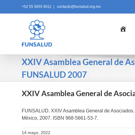
Skip
+52 55 5655 9011
|
contacto@funsalud.org.mx
to
content
Ini
XXIV Asamblea General de As
FUNSALUD 2007
XXIV Asamblea General de Asoc
FUNSALUD. XXIV Asamblea General de Asociados
México, 2007. ISBN 968-5661-53-7.
14 mayo, 2022