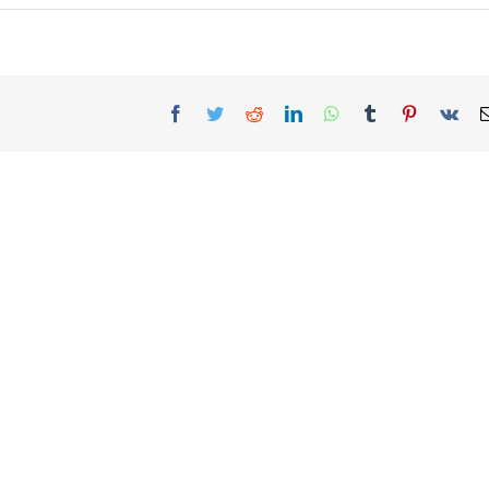
Facebook
Twitter
Reddit
LinkedIn
WhatsApp
Tumblr
Pinterest
Vk