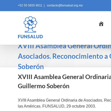
Skip
+52 55 5655 9011
|
contacto@funsalud.org.mx
to
content
Ini
XVIII Asamblea General Ordin
Asociados. Reconocimiento a 
Soberón
XVIII Asamblea General Ordinari
Guillermo Soberón
XVIII Asamblea General Ordinaria de Asociados. R
las Américas. FUNSALUD, 29 octubre 2003.