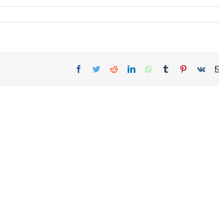
Facebook
Twitter
Reddit
LinkedIn
WhatsApp
Tumblr
Pinterest
Vk