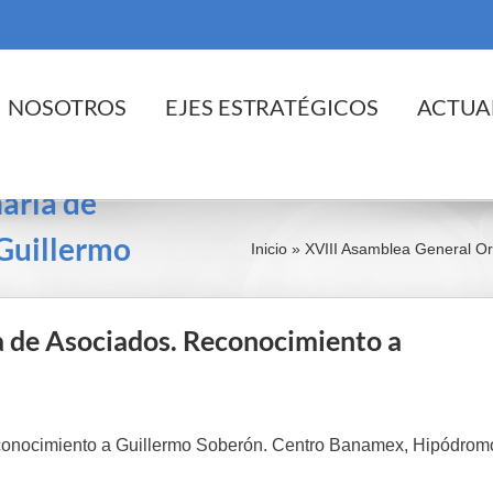
cio
NOSOTROS
EJES ESTRATÉGICOS
ACTUA
aria de
Guillermo
Inicio
»
XVIII Asamblea General Or
a de Asociados. Reconocimiento a
econocimiento a Guillermo Soberón. Centro Banamex, Hipódrom