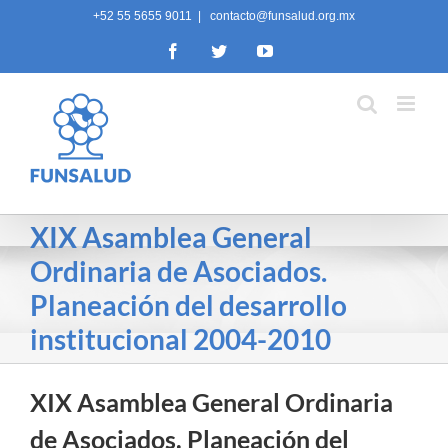
Skip
+52 55 5655 9011
|
contacto@funsalud.org.mx
to
Facebook
Twitter
YouTube
content
XIX Asamblea General
Ordinaria de Asociados.
Planeación del desarrollo
institucional 2004-2010
XIX Asamblea General Ordinaria
de Asociados. Planeación del