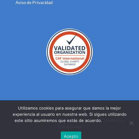
Aviso de Privacidad
Utilizamos cookies para asegurar que damos la mejor
experiencia al usuario en nuestra web. Si sigues utilizando
© DERECHOS RESERVADOS FUNDACION MEXICANA PARA LA
este sitio asumiremos que estás de acuerdo.
Términos y
SALUD A.C. 2023 |
AVISO DE PRIVACIDAD
Condiciones
Facebook
Twitter
YouTube
Acepto