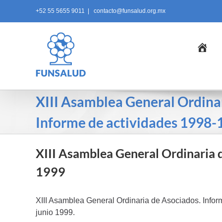
Skip
+52 55 5655 9011
|
contacto@funsalud.org.mx
to
content
Ini
XIII Asamblea General Ordinar
Informe de actividades 1998-
XIII Asamblea General Ordinaria 
1999
XIII Asamblea General Ordinaria de Asociados. Info
junio 1999.