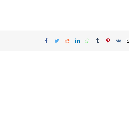
Facebook
Twitter
Reddit
LinkedIn
WhatsApp
Tumblr
Pinterest
Vk