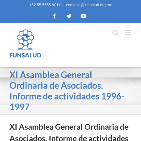
Skip
+52 55 5655 9011
|
contacto@funsalud.org.mx
to
Facebook
Twitter
YouTube
content
XI Asamblea General
Ordinaria de Asociados.
Informe de actividades 1996-
1997
XI Asamblea General Ordinaria de
Asociados. Informe de actividades