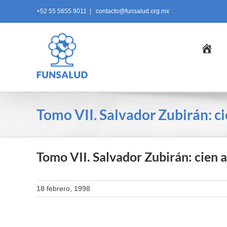
Skip
+52 55 5655 9011
|
contacto@funsalud.org.mx
to
content
Ini
Tomo VII. Salvador Zubirán: c
Tomo VII. Salvador Zubirán: cien 
18 febrero, 1998