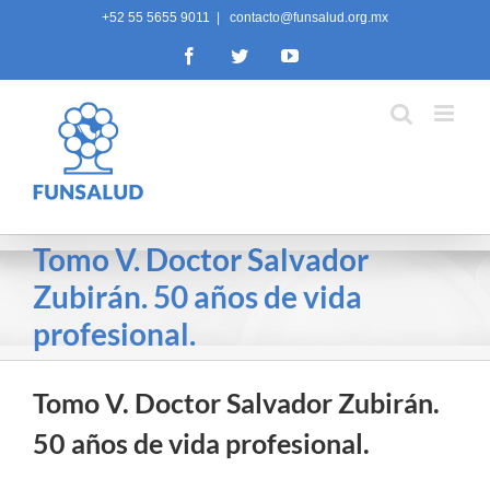
Skip
+52 55 5655 9011
|
contacto@funsalud.org.mx
to
Facebook
Twitter
YouTube
content
Tomo V. Doctor Salvador
Zubirán. 50 años de vida
profesional.
Tomo V. Doctor Salvador Zubirán.
50 años de vida profesional.