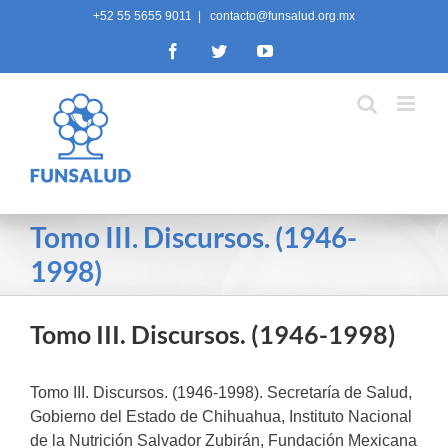
Skip
+52 55 5655 9011
|
contacto@funsalud.org.mx
to
Facebook
Twitter
YouTube
content
Tomo III. Discursos. (1946-
1998)
Tomo III. Discursos. (1946-1998)
Tomo III. Discursos. (1946-1998). Secretaría de Salud,
Gobierno del Estado de Chihuahua, Instituto Nacional
de la Nutrición Salvador Zubirán, Fundación Mexicana