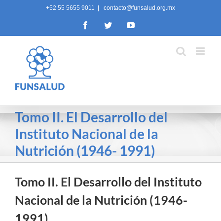
Skip
+52 55 5655 9011
|
contacto@funsalud.org.mx
to
Facebook
Twitter
YouTube
content
Tomo II. El Desarrollo del
Instituto Nacional de la
Nutrición (1946- 1991)
Tomo II. El Desarrollo del Instituto
Nacional de la Nutrición (1946-
1991)