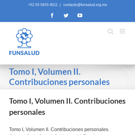
Skip
+52 55 5655 9011
|
contacto@funsalud.org.mx
to
Facebook
Twitter
YouTube
content
Tomo I, Volumen II.
Contribuciones personales
Tomo I, Volumen II. Contribuciones
personales
Tomo I, Volumen II. Contribuciones personales.