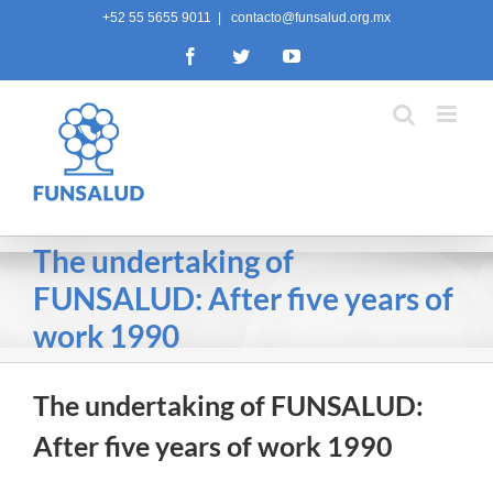
Skip
+52 55 5655 9011
|
contacto@funsalud.org.mx
to
Facebook
Twitter
YouTube
content
The undertaking of
FUNSALUD: After five years of
work 1990
The undertaking of FUNSALUD:
After five years of work 1990