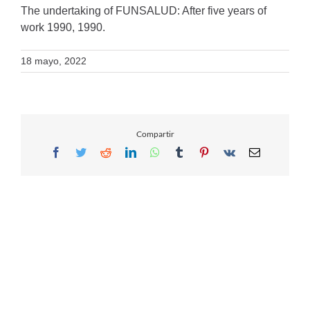
The undertaking of FUNSALUD: After five years of
work 1990, 1990.
18 mayo, 2022
Compartir
Facebook
Twitter
Reddit
LinkedIn
WhatsApp
Tumblr
Pinterest
Vk
Email