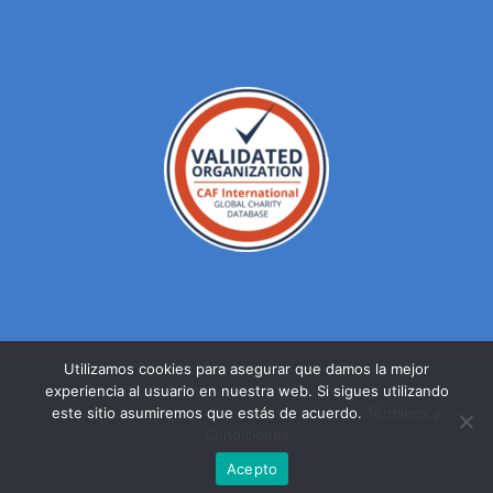
Utilizamos cookies para asegurar que damos la mejor
experiencia al usuario en nuestra web. Si sigues utilizando
© DERECHOS RESERVADOS FUNDACION MEXICANA PARA LA
este sitio asumiremos que estás de acuerdo.
Términos y
SALUD A.C. 2023 |
AVISO DE PRIVACIDAD
Condiciones
Facebook
Twitter
YouTube
Acepto