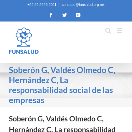
Skip
+52 55 5655 9011
|
contacto@funsalud.org.mx
to
Facebook
Twitter
YouTube
content
Soberón G, Valdés Olmedo C,
Hernández C, La
responsabilidad social de las
empresas
Soberón G, Valdés Olmedo C,
Hernández C, La responsabilidad