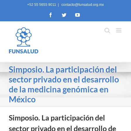
Skip
+52 55 5655 9011
|
contacto@funsalud.org.mx
to
Facebook
Twitter
YouTube
content
Simposio. La participación del
sector privado en el desarrollo
de la medicina genómica en
México
Simposio. La participación del
sector privado en el desarrollo de