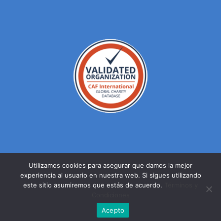
Utilizamos cookies para asegurar que damos la mejor
experiencia al usuario en nuestra web. Si sigues utilizando
© DERECHOS RESERVADOS FUNDACION MEXICANA PARA LA
este sitio asumiremos que estás de acuerdo.
Términos y
SALUD A.C. 2023 |
AVISO DE PRIVACIDAD
Condiciones
Facebook
Twitter
YouTube
Acepto