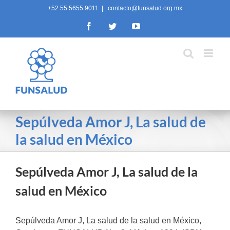
Skip
+52 55 5655 9011
|
contacto@funsalud.org.mx
to
Facebook
Twitter
YouTube
content
Sepúlveda Amor J, La salud de
la salud en México
Sepúlveda Amor J, La salud de la
salud en México
Sepúlveda Amor J, La salud de la salud en México,