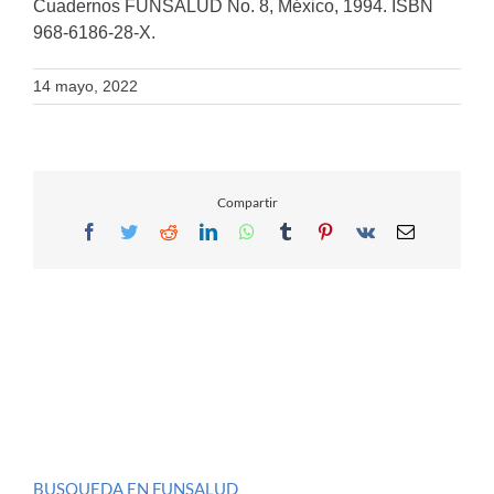
Cuadernos FUNSALUD No. 8, México, 1994. ISBN
968-6186-28-X.
14 mayo, 2022
Compartir
Facebook
Twitter
Reddit
LinkedIn
WhatsApp
Tumblr
Pinterest
Vk
Email
BUSQUEDA EN FUNSALUD