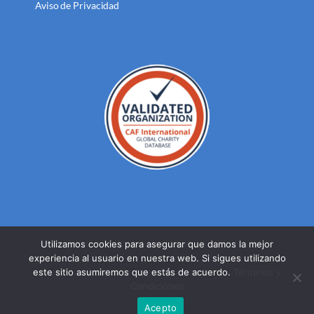
Aviso de Privacidad
Utilizamos cookies para asegurar que damos la mejor
experiencia al usuario en nuestra web. Si sigues utilizando
© DERECHOS RESERVADOS FUNDACION MEXICANA PARA LA
este sitio asumiremos que estás de acuerdo.
Términos y
SALUD A.C. 2023 |
AVISO DE PRIVACIDAD
Condiciones
Facebook
Twitter
YouTube
Acepto