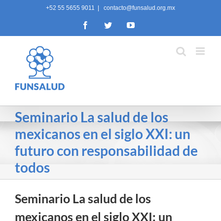
Skip
+52 55 5655 9011
|
contacto@funsalud.org.mx
to
Facebook
Twitter
YouTube
content
Seminario La salud de los
mexicanos en el siglo XXI: un
futuro con responsabilidad de
todos
Seminario La salud de los
mexicanos en el siglo XXI: un