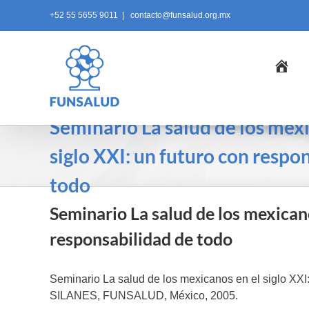
Skip
+52 55 5655 9011
|
contacto@funsalud.org.mx
to
content
Ini
Seminario La salud de los mexi
siglo XXI: un futuro con respo
todo
Seminario La salud de los mexicano
responsabilidad de todo
Seminario La salud de los mexicanos en el siglo XX
SILANES, FUNSALUD, México, 2005.