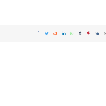
Facebook
Twitter
Reddit
LinkedIn
WhatsApp
Tumblr
Pinterest
Vk