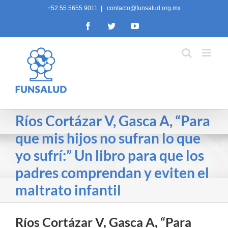
Skip
+52 55 5655 9011
|
contacto@funsalud.org.mx
to
Facebook
Twitter
YouTube
content
Ríos Cortázar V, Gasca A, “Para
que mis hijos no sufran lo que
yo sufrí:” Un libro para que los
padres comprendan y eviten el
maltrato infantil
Ríos Cortázar V, Gasca A, “Para