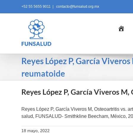
Skip
+52 55 5655 9011
|
contacto@funsalud.org.mx
to
content
Ini
Reyes López P, García Viveros M
reumatoide
Reyes López P, García Viveros M, O
Reyes López P, García Viveros M, Osteoartritis vs. a
salud, FUNSALUD- Smithkline Beecham, México, 20
18 mayo, 2022