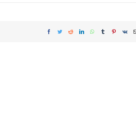
Facebook
Twitter
Reddit
LinkedIn
WhatsApp
Tumblr
Pinterest
Vk